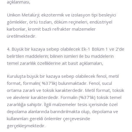
açıklanması,
Unikon Metalürji; ekzotermik ve izolasyon tipi besleyici
gömlekler, örtü tozları, döküm reçineleri, endüstriyel
karbonlar, kromit bazlı refrakter malzemeler
üretilmektedir.
4. Büyük bir kazaya sebep olabilecek Ek-1 Bölüm 1 ve 2’de
belirtilen maddelerin; bilinen isimleri ile bu maddelerin
temel zararlılık özelliklerine ait basit açıklamaları,
Kuruluşta büyük bir kazaya sebep olabilecek fenol, metil
format, formalin( %37’lik) bulunmaktadır. Fenol, sucul
ortama zararlı ve toksik karakterdedir. Metil format, toksik
ve alevlenir karakterdedir. Formalin (%37’lik) toksik temel
zararlılığa sahiptir. İlgili malzemeler tesis içerisinde özel
depolama alanlarında barındırılmakta olup, depolama ve
kullanımları gerekli önlemler çerçevesinde
gerçekleşmektedir.