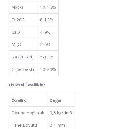
Al2​O3​
12-15%
Fe2​O3​
8-12%
CaO
4-9%
MgO
2-6%
Na2​O+K2​O
5-11%
C (Serbest)
10-20%
Fiziksel Özellikler
Özellik
Değer
Dökme Yoğunluk
0,6 kg/dm3
Tane Boyutu
0-1 mm