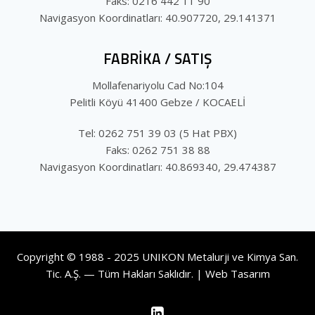
Faks: 0216 442 11 90
Navigasyon Koordinatları: 40.907720, 29.141371
FABRİKA / SATIŞ
Mollafenariyolu Cad No:104
Pelitli Köyü 41400 Gebze / KOCAELİ
Tel: 0262 751 39 03 (5 Hat PBX)
Faks: 0262 751 38 88
Navigasyon Koordinatları: 40.869340, 29.474387
Copyright © 1988 - 2025 UNIKON Metalurji ve Kimya San.
Tic. A.Ş. — Tüm Hakları Saklıdır. |
Web Tasarım