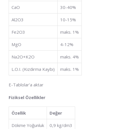
CaO
30-40%
Al2​O3​
10-15%
Fe2​O3​
maks. 1%
MgO
4-12%
Na2​O+K2​O
maks. 4%
L.O.I. (Kızdırma Kaybı)
maks. 1%
E-Tablolar’a aktar
Fiziksel Özellikler
Özellik
Değer
Dökme Yoğunluk
0,9 kg/dm3